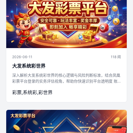
2026-06-11
118 阅
大发系统彩世界
深入解析大发系统彩世界的核心逻辑与风险判断标准，结合凤凰
彩票平台登录的实务评估视角，帮助你快速识别平台透明度 账
户安全 资金流程 客服能力与常见误区
彩票,系统彩,彩世界