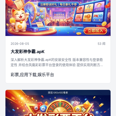
2026-08-05
53 阅
大发彩神争霸.apK
深入解析大发彩神争霸.apK的安装安全性 版本兼容性与登录稳
定性 并结合凤凰彩彩票平台登录的使用体验 提供实用判断方法
风险识别技巧与设备优化建议 帮助用户更安全高效地完成下载
彩票,应用下载,娱乐平台
与访问