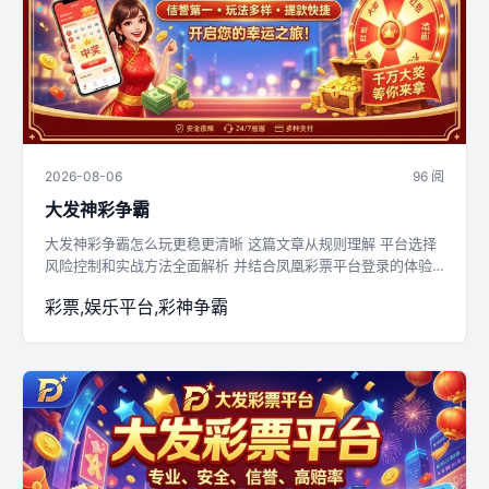
2026-08-06
96 阅
大发神彩争霸
大发神彩争霸怎么玩更稳更清晰 这篇文章从规则理解 平台选择
风险控制和实战方法全面解析 并结合凤凰彩票平台登录的体验
优势 帮你建立更高效的判断与执行框架
彩票,娱乐平台,彩神争霸