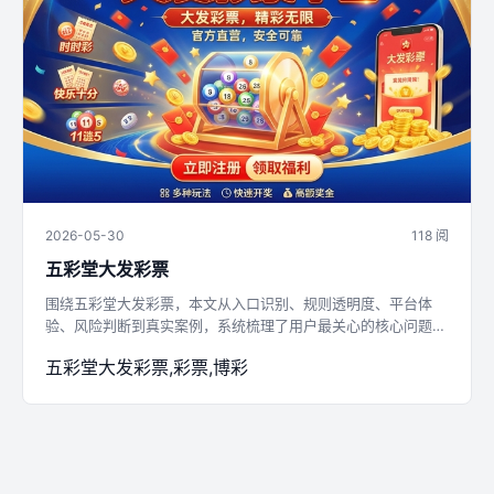
2026-05-30
118 阅
五彩堂大发彩票
围绕五彩堂大发彩票，本文从入口识别、规则透明度、平台体
验、风险判断到真实案例，系统梳理了用户最关心的核心问题，
并结合凤凰彩票平台登录的实战视角，提供可直接执行的核验方
五彩堂大发彩票,彩票,博彩
法与避坑思路，帮助你更快判断信息是否可信、服务是否稳定、
体验是否值得继续关注。