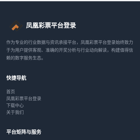
凤凰彩票平台登录
作为专业的行业数据与资讯承接平台，凤凰彩票平台登录始终致力
于为用户提供客观、准确的开奖分析与行业动向解读，构建值得信
赖的数字服务生态。
快捷导航
首页
凤凰彩票平台登录
下载中心
关于我们
平台矩阵与服务