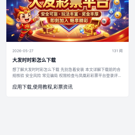
2026-05-27
131 阅
大发时时彩怎么下载
想了解大发时时彩怎么下载 先别急着安装 本文详解下载前的合
规核验 安全风险 常见骗局 权限检查与凤凰彩彩票平台登录评估
要点 帮你避开仿冒入口和资金损失
应用下载,使用教程,彩票资讯