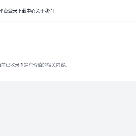
平台登录
下载中心
关于我们
当前已收录
1
篇有价值的相关内容。