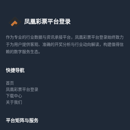
凤凰彩票平台登录
作为专业的行业数据与资讯承接平台，凤凰彩票平台登录始终致力
于为用户提供客观、准确的开奖分析与行业动向解读，构建值得信
赖的数字服务生态。
快捷导航
首页
凤凰彩票平台登录
下载中心
关于我们
平台矩阵与服务