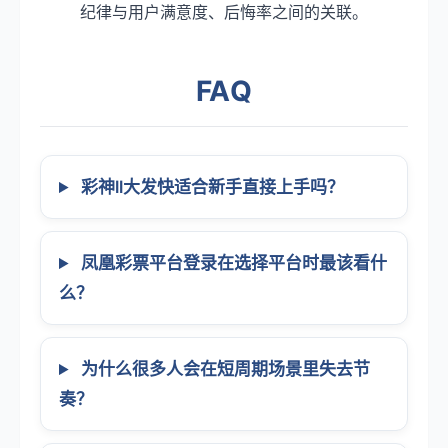
纪律与用户满意度、后悔率之间的关联。
FAQ
彩神ll大发快适合新手直接上手吗？
凤凰彩票平台登录在选择平台时最该看什
么？
为什么很多人会在短周期场景里失去节
奏？