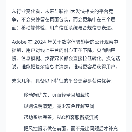
从行业变化看，未来与彩神ll大发快相关的平台竞
争，不会只停留在页面包装，而会更集中在三个层
面：移动端体验、用户信任系统与合规信息表达。
Adobe 在 2024 年关于数字体验趋势的公开观察中
提到，用户对线上平台的耐心正在下降，页面响应
慢、信息模糊、步骤冗长都会直接拉低转化。换句话
说，谁能把复杂信息讲清楚，谁就更容易获得用户。
未来几年，具备以下特征的平台更容易获得优势：
移动端优先，页面轻量且加载快
规则说明清楚，减少灰色理解空间
帮助系统完善，FAQ和客服衔接流畅
把风控提示做在前面，而不是出问题后才补充