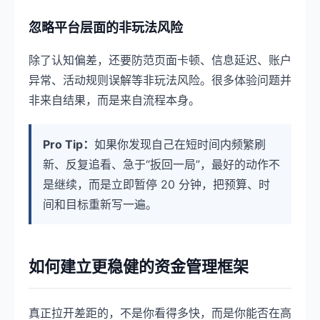
忽略平台层面的非玩法风险
除了认知偏差，还要防范页面卡顿、信息延迟、账户
异常、活动规则误解等非玩法风险。很多体验问题并
非来自结果，而是来自流程本身。
Pro Tip：
如果你发现自己在短时间内频繁刷
新、反复追看、急于“扳回一局”，最好的动作不
是继续，而是立即暂停 20 分钟，把预算、时
间和目标重新写一遍。
如何建立更稳健的资金管理框架
真正拉开差距的，不是你看得多快，而是你能否在高