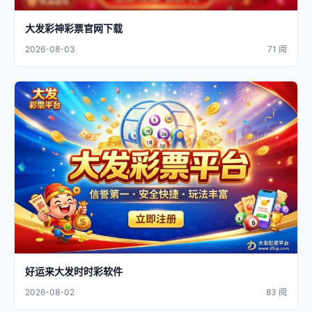
大发彩神彩票官网下载
2026-08-03
71 阅
好运来大发时时彩软件
2026-08-02
83 阅