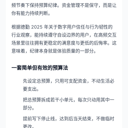
频节奏下保持预算纪律。资金管理不是保守，而是让
你有能力持续判断。
根据德勤 2025 年关于数字用户信任与行为韧性的
行业观察，能持续遵守自设边界的用户，在高频交互
场景里往往拥有更稳定的满意度与更低的后悔率。这
意味着，纪律本身就是体验质量的一部分。
一套简单但有效的预算法
先设定总预算，只用可支配资金，不动生活必
要支出。
把总预算拆成若干小单元，每次只动用其中一
部分。
提前写下停止线，达到后当天结束，不做临时
更改。