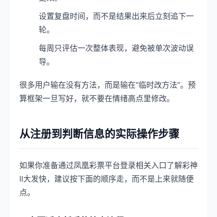
设置复盘时间，而不是结果出来后立刻追下一
轮。
每周只评估一次整体表现，避免被单次波动误
导。
很多用户输在没有方法，而是输在“临时改方法”。预
算框架一旦写好，就不要在情绪高点里修改。
从注册到判断信息的实际操作步骤
如果你准备通过凤凰彩票平台登录相关入口了解彩神
ll大发快，建议按下面的顺序走，而不是上来就随便
点。