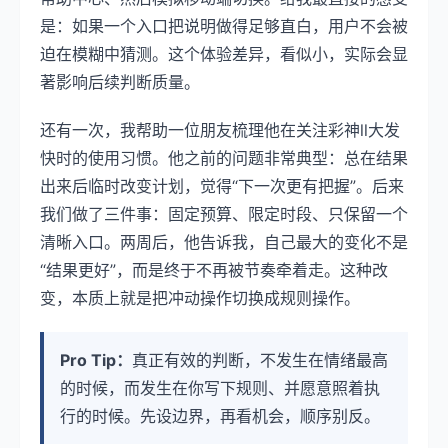
是：如果一个入口把说明做得足够直白，用户不会被
迫在模糊中猜测。这个体验差异，看似小，实际会显
著影响后续判断质量。
还有一次，我帮助一位朋友梳理他在关注彩神ll大发
快时的使用习惯。他之前的问题非常典型：总在结果
出来后临时改变计划，觉得“下一次更有把握”。后来
我们做了三件事：固定预算、限定时段、只保留一个
清晰入口。两周后，他告诉我，自己最大的变化不是
“结果更好”，而是终于不再被节奏牵着走。这种改
变，本质上就是把冲动操作切换成规则操作。
Pro Tip：
真正有效的判断，不发生在情绪最高
的时候，而发生在你写下规则、并愿意照着执
行的时候。先设边界，再看机会，顺序别反。