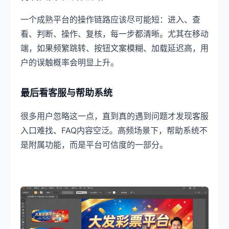
一个成熟平台的操作链路应该尽可能短：进入、查
看、判断、操作、复核，每一步都清晰。尤其在移动
端，如果频繁跳转、按钮文案模糊、加载延迟高，用
户的误触概率会明显上升。
最后看客服与帮助系统
很多用户忽略这一点，直到真的遇到问题才发现客服
入口难找、FAQ内容空泛。高频场景下，帮助系统不
是附属功能，而是平台可信度的一部分。