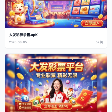
大发彩神争霸.apK
2026-08-05
52 阅