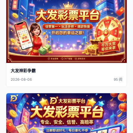
大发神彩争霸
2026-08-06
95 阅