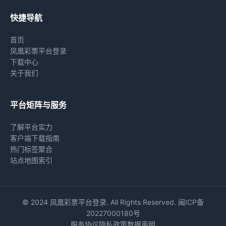
快捷导航
首页
凤凰彩票平台登录
下载中心
关于我们
平台矩阵与服务
了解平台实力
客户端下载指南
热门标签聚合
站点地图索引
© 2024 凤凰彩票平台登录. All Rights Reserved. 闽ICP备
20227000180号
服务协议
隐私政策
数据声明