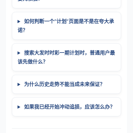
如何判断一个“计划”页面是不是在夸大承
诺？
搜索大发时时彩一期计划时，普通用户最
该先做什么？
为什么历史走势不能当成未来保证？
如果我已经开始冲动追损，应该怎么办？