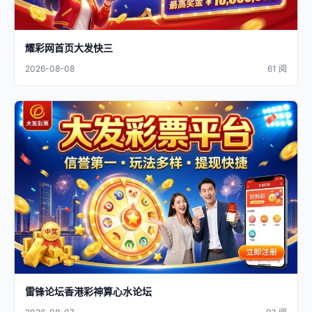
耀彩网首页大发快三
2026-08-08
61 阅
雷锋论坛香港彩神算心水论坛