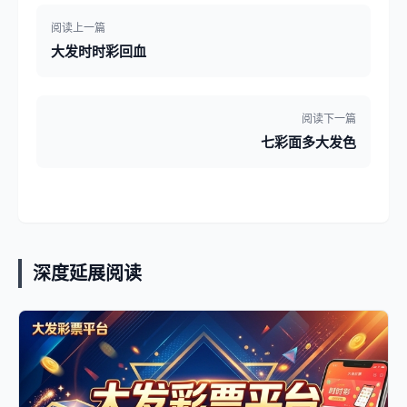
阅读上一篇
大发时时彩回血
阅读下一篇
七彩面多大发色
深度延展阅读