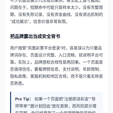
不少页面会展示几次成功案例，甚至配上盈亏截图。
问题在于，短期命中可能只是样本太少。没有完整周
期、没有失败记录、没有资金曲线、没有退出机制的
“成功展示”，信息价值非常有限。
把品牌露出当成安全背书
用户搜索“凤凰彩票平台登录”时，容易误以为只要品
牌词存在、页面设计完整、入口流畅，就说明平台可
靠。实际上，品牌感和合规性是两回事。一个页面是
否值得信任，要看牌照信息、支付说明、年龄限制、
隐私政策、客服机制和地区合规，而不是只看名称是
否熟悉。
Pro Tip：
如果一个页面把“注册即送彩金”“导
师带单”“跟计划回血”放在首屏，而风险提示埋