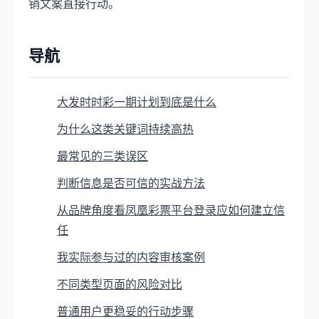
销文案直接行动。
导航
大发时时彩一期计划到底是什么
为什么这类关键词持续高热
最常见的三类误区
判断信息是否可信的实战方法
从品牌角度看凤凰彩票平台登录应如何建立信
任
我实际参与过的内容审核案例
不同类型页面的风险对比
普通用户更稳妥的行动步骤