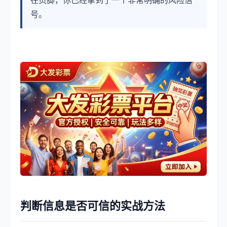
在页脚，你已经拿到了一个非常明确的风险信
号。
判断信息是否可信的实战方法