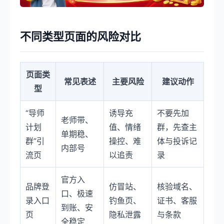
不同类型页面的风险对比
页面类
常见表述
主要风险
建议动作
型
“导师
诱导充
不要先加
老师带、
计划
值、情绪
群，先查主
单期稳、
群”引
操控、难
体与投诉记
内部号
流页
以追责
录
官方入
品牌登
仿冒站、
核验域名、
口、极速
录入口
钓鱼页、
证书、客服
到账、安
页
隐私泄露
与条款
全稳定