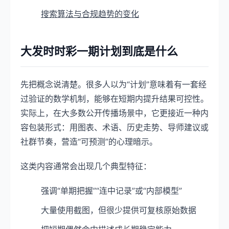
搜索算法与合规趋势的变化
大发时时彩一期计划到底是什么
先把概念说清楚。很多人以为“计划”意味着有一套经
过验证的数学机制，能够在短期内提升结果可控性。
实际上，在大多数公开传播场景中，它更接近一种内
容包装形式：用图表、术语、历史走势、导师建议或
社群节奏，营造“可预测”的心理暗示。
这类内容通常会出现几个典型特征：
强调“单期把握”“连中记录”或“内部模型”
大量使用截图，但很少提供可复核原始数据