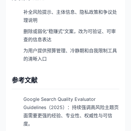
补全风险提示、主体信息、隐私政策和争议处
理说明
删除或弱化“稳赚式”文案，改为可验证、可审
查的信息表达
为用户提供预算管理、冷静期和自我限制工具
的清晰入口
参考文献
Google Search Quality Evaluator
Guidelines（2025）：持续强调高风险主题页
面需要更强的经验、专业性、权威性与可信
度。