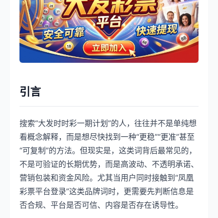
引言
搜索“大发时时彩一期计划”的人，往往并不是单纯想
看概念解释，而是想尽快找到一种“更稳”“更准”甚至
“可复制”的方法。但现实是，这类词背后最常见的，
不是可验证的长期优势，而是高波动、不透明承诺、
营销包装和资金风险。尤其当用户同时接触到“凤凰
彩票平台登录”这类品牌词时，更需要先判断信息是
否合规、平台是否可信、内容是否存在诱导性。