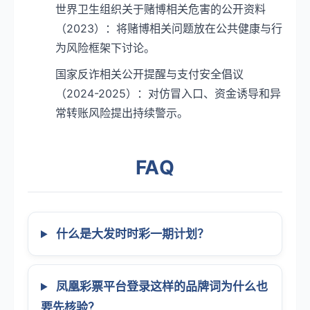
世界卫生组织关于赌博相关危害的公开资料
（2023）：将赌博相关问题放在公共健康与行
为风险框架下讨论。
国家反诈相关公开提醒与支付安全倡议
（2024-2025）：对仿冒入口、资金诱导和异
常转账风险提出持续警示。
FAQ
什么是大发时时彩一期计划？
凤凰彩票平台登录这样的品牌词为什么也
要先核验？