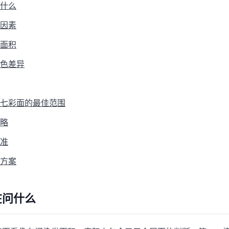
什么
因素
面积
色差异
七彩面的最佳范围
略
准
方案
在问什么