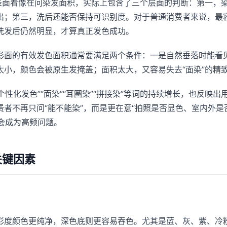
，表面看像在问染发面积，实际上包含了三个层面的判断：第一，
出；第三，洗后还能否保持可识别度。对于普通消费者来说，最
洗发后仍然明显，才算真正发色成功。
彩面的有效发色面积通常要满足两个条件：一是自然垂落时能看
太小，颜色会被原生发掩盖；面积太大，又容易失去“面染”的精
对“个性化发色”“面染”“耳圈染”“拼接染”等词的持续增长，也反
费者不再只问“能不能染”，而是更在意“拍照是否显色、室内外
”会成为高频问题。
关键因素
彩度颜色更纯净，深色底则更容易吞色。尤其是蓝、灰、紫、冷