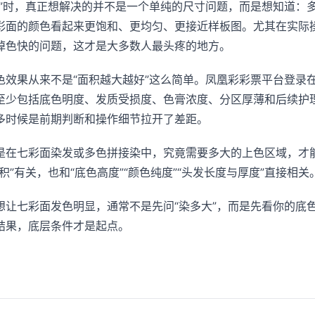
色”时，真正想解决的并不是一个单纯的尺寸问题，而是想知道：
彩面的颜色看起来更饱和、更均匀、更接近样板图。尤其在实际
掉色快的问题，这才是大多数人最头疼的地方。
色效果从来不是“面积越大越好”这么简单。凤凰彩彩票平台登录
至少包括底色明度、发质受损度、色膏浓度、分区厚薄和后续护
多时候是前期判断和操作细节拉开了差距。
是在七彩面染发或多色拼接染中，究竟需要多大的上色区域，才
”有关，也和“底色高度”“颜色纯度”“头发长度与厚度”直接相关
想让七彩面发色明显，通常不是先问“染多大”，而是先看你的底
结果，底层条件才是起点。